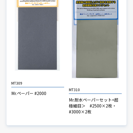
MT309
MT310
Mr.ペーパー #2000
Mr.耐水ペーパーセット<超
極細目＞ #2500×2枚・
#3000×2枚