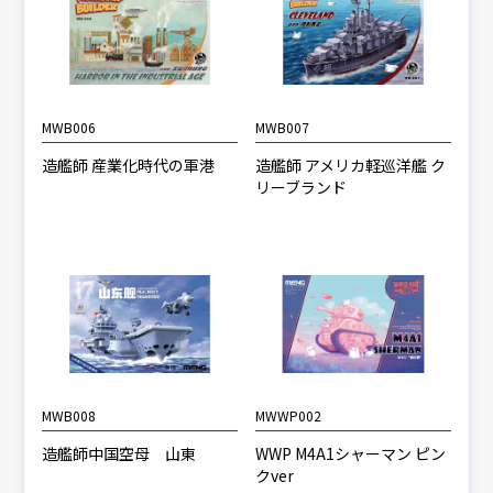
MWB006
MWB007
造艦師 産業化時代の軍港
造艦師 アメリカ軽巡洋艦 ク
リーブランド
MWB008
MWWP002
造艦師中国空母 山東
WWP M4A1シャーマン ピン
クver