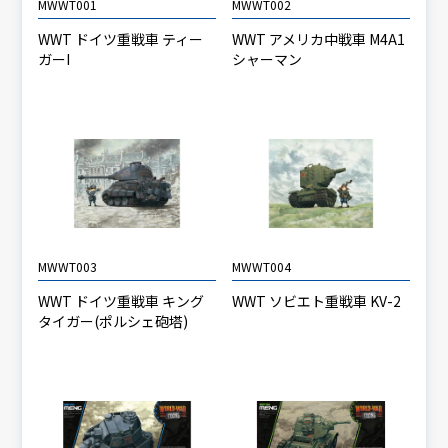
MWWT001
MWWT002
WWT ドイツ重戦車 ティー
WWT アメリカ中戦車 M4A1
ガーI
シャーマン
MWWT003
MWWT004
WWT ドイツ重戦車 キング
WWT ソビエト重戦車 KV-2
タイガー(ポルシェ砲塔)