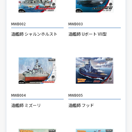
MWB002
MWB003
造艦師 シャルンホルスト
造艦師 Uボート VII型
MWB004
MWB005
造艦師 ミズーリ
造艦師 フッド