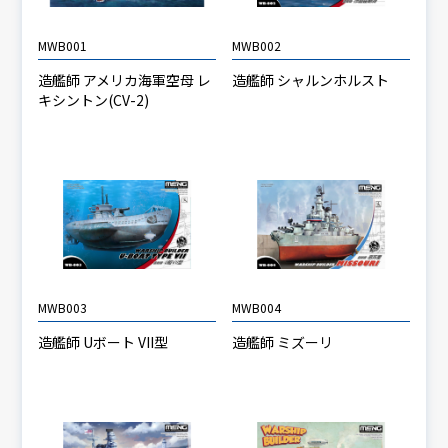
MWB001
MWB002
造艦師 アメリカ海軍空母 レ
造艦師 シャルンホルスト
キシントン(CV-2)
MWB003
MWB004
造艦師 Uボート VII型
造艦師 ミズーリ