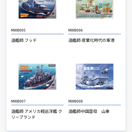
MWB005
MWB006
造艦師 フッド
造艦師 産業化時代の軍港
MWB007
MWB008
造艦師 アメリカ軽巡洋艦 ク
造艦師中国空母 山東
リーブランド