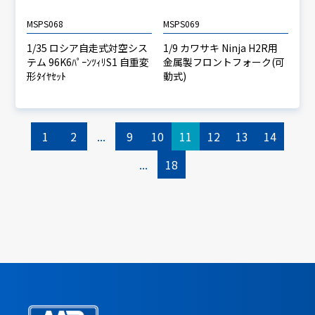
MSPS068
MSPS069
1/35 ロシア自走式対空シス
1/9 カワサキ Ninja H2R用
テム 96K6ﾊﾟｰﾝﾂｨﾘS1 自重変
金属製フロントフォーク(可
形ﾀｲﾔｾｯﾄ
動式)
1
2
...
9
10
11
12
13
14
...
18