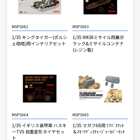
MSPS062
MSPS063
1/35 キングタイガー(ポルシ
1/35 9M38ミサイル用展示
ェ砲塔)用インテリアセット
ラック&ミサイルコンテナ
(レジン製)
MSPS064
MSPS065
1/35 イギリス装甲車 ハスキ
1/35 マガフ6B用 ﾘｱﾊﾞｽｹｯﾄ
ーTVS 自重変形タイヤセッ
＆ｽﾓｰｸﾃﾞｨｽﾁｬｰｼﾞｬｰｶﾊﾞｰｾｯﾄ
ト