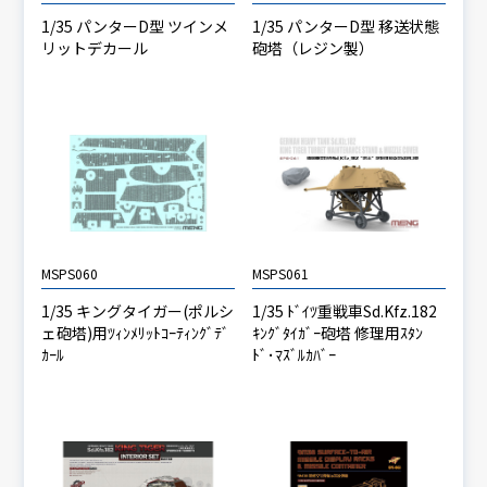
1/35 パンターD型 ツインメ
1/35 パンターD型 移送状態
リットデカール
砲塔（レジン製）
MSPS060
MSPS061
1/35 キングタイガー(ポルシ
1/35 ﾄﾞｲﾂ重戦車Sd.Kfz.182
ェ砲塔)用ﾂｨﾝﾒﾘｯﾄｺｰﾃｨﾝｸﾞﾃﾞ
ｷﾝｸﾞﾀｲｶﾞｰ砲塔 修理用ｽﾀﾝ
ｶｰﾙ
ﾄﾞ･ﾏｽﾞﾙｶﾊﾞｰ