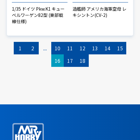
1/35 ドイツ Pkw.K1 キュー
造艦師 アメリカ海軍空母 レ
ベルワーゲン82型 (東部戦
キシントン(CV-2)
線仕様)
1
2
...
10
11
12
13
14
15
16
17
18