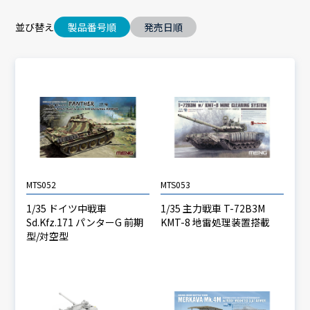
並び替え
製品番号順
発売日順
MTS052
MTS053
1/35 ドイツ中戦車
1/35 主力戦車 T-72B3M
Sd.Kfz.171 パンターG 前期
KMT-8 地雷処理装置搭載
型/対空型