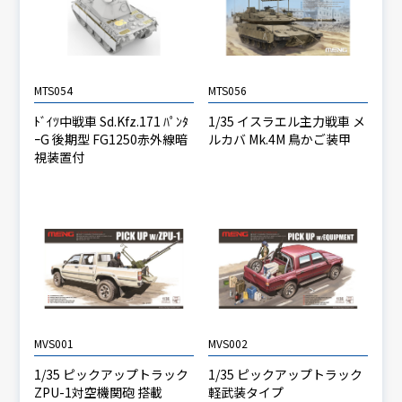
MTS054
MTS056
ﾄﾞｲﾂ中戦車 Sd.Kfz.171 ﾊﾟﾝﾀ
1/35 イスラエル主力戦車 メ
ｰG 後期型 FG1250赤外線暗
ルカバ Mk.4M 鳥かご装甲
視装置付
MVS001
MVS002
1/35 ピックアップトラック
1/35 ピックアップトラック
ZPU-1対空機関砲 搭載
軽武装タイプ