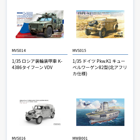
MVS014
MVS015
1/35 ロシア装輪装甲車 K-
1/35 ドイツ Pkw.K1 キュー
4386タイフーン VDV
ベルワーゲン82型(北アフリ
カ仕様)
MVS016
MWB001