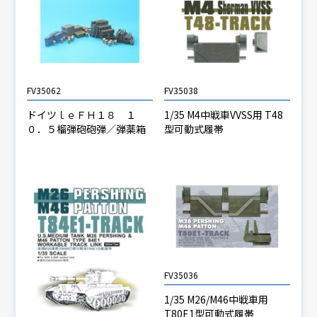
FV35062
FV35038
ドイツｌｅＦＨ１８ １
1/35 M4中戦車VVSS用 T48
０．５榴弾砲砲弾／弾薬箱
型可動式履帯
FV35036
1/35 M26/M46中戦車用
T80E1型可動式履帯