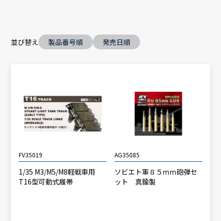
並び替え
製品番号順
発売日順
FV35019
AG35085
1/35 M3/M5/M8軽戦車用
ソビエト軍８５ｍｍ砲弾セ
T16型可動式履帯
ット 真鍮製