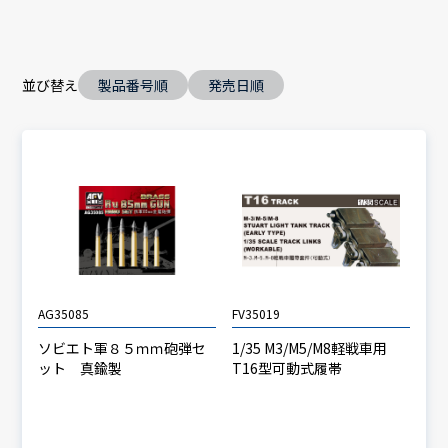
並び替え
製品番号順
発売日順
AG35085
FV35019
ソビエト軍８５ｍｍ砲弾セ
1/35 M3/M5/M8軽戦車用
ット 真鍮製
T16型可動式履帯