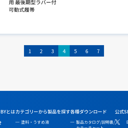
用 最後期型ラバー付
可動式履帯
1
2
3
4
5
6
7
BBYとは
カテゴリーから製品を探す
各種ダウンロード
公式S
せ
塗料・うすめ液
製品カタログ/説明書/
カラーチャート