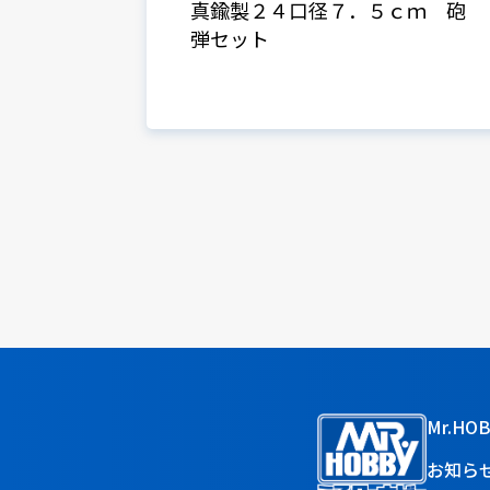
真鍮製２４口径７．５ｃｍ 砲
弾セット
Mr.HO
お知ら