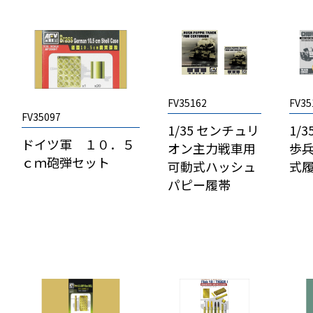
FV35162
FV35
FV35097
1/35 センチュリ
1/
ドイツ軍 １０．５
オン主力戦車用
歩兵
ｃｍ砲弾セット
可動式ハッシュ
式
パピー履帯