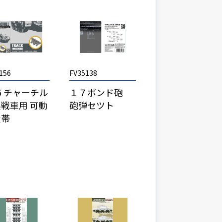
156
FV35138
35 チャーチル
１７ポンド砲
戦車用 可動
砲弾セツト
履帯