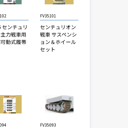
102
FV35101
35 センチュリ
センチュリオン
ン主力戦車用
戦車 サスペンシ
結可動式履帯
ョン＆ホイール
セット
094
FV35093