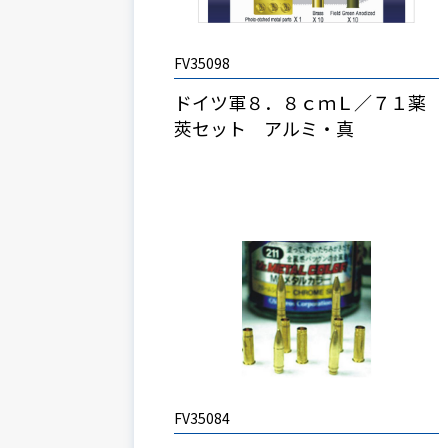
FV35098
ドイツ軍８．８ｃｍＬ／７１薬
莢セット アルミ・真
FV35084