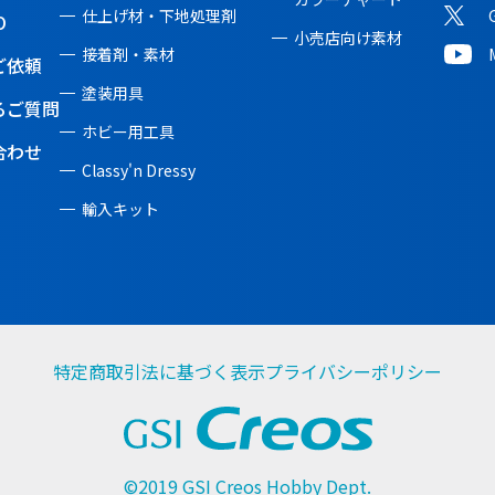
仕上げ材・下地処理剤
O
小売店向け素材
接着剤・素材
ご依頼
塗装用具
るご質問
ホビー用工具
合わせ
Classy'n Dressy
輸入キット
特定商取引法に基づく表示
プライバシーポリシー
©2019 GSI Creos Hobby Dept.