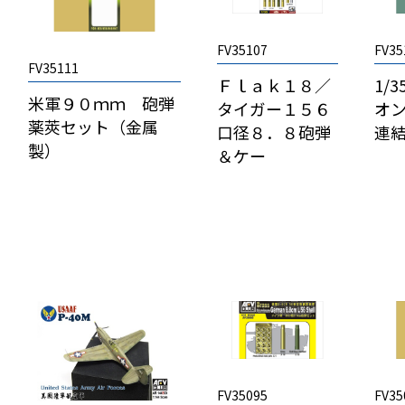
FV35107
FV35
FV35111
Ｆｌａｋ１８／
1/
米軍９０ｍｍ 砲弾
タイガー１５６
オ
薬莢セット（金属
口径８．８砲弾
連
製）
＆ケー
FV35095
FV35