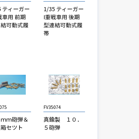
35 ティーガー
1/35 ティーガー
戦車用 前期
I重戦車用 後期
連結可動式履
型連結可動式履
帯
075
FV35074
５ｍｍ砲弾＆
真鍮製 １０．
薬箱セツト
５砲弾