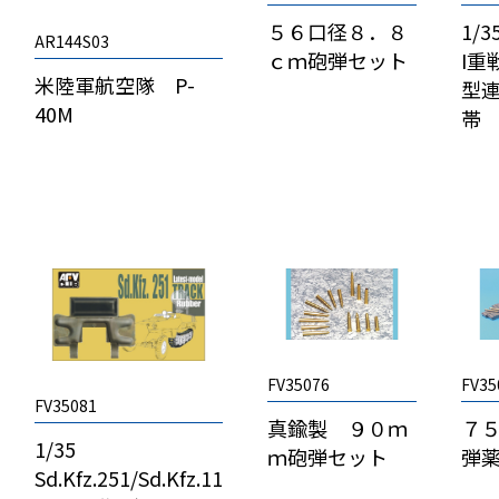
５６口径８．８
1/
AR144S03
ｃｍ砲弾セット
I重
米陸軍航空隊 P-
型
40M
帯
FV35076
FV35
FV35081
真鍮製 ９０ｍ
７
1/35
ｍ砲弾セット
弾
Sd.Kfz.251/Sd.Kfz.11