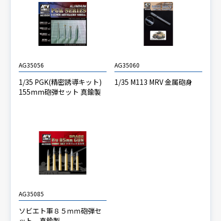
AG35056
AG35060
1/35 PGK(精密誘導キット)
1/35 M113 MRV 金属砲身
155mm砲弾セット 真鍮製
AG35085
ソビエト軍８５ｍｍ砲弾セ
ット 真鍮製