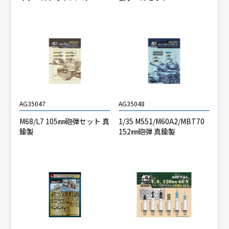
AG35047
AG35048
M68/L7 105㎜砲弾セット 真
1/35 M551/M60A2/MBT70
鍮製
152㎜砲弾 真鍮製