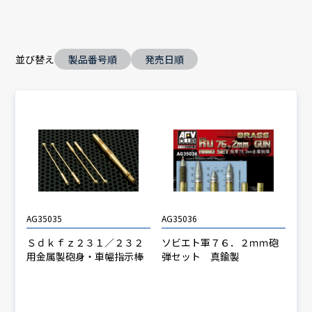
並び替え
製品番号順
発売日順
AG35035
AG35036
Ｓｄｋｆｚ２３１／２３２
ソビエト軍７６．２ｍｍ砲
用金属製砲身・車幅指示棒
弾セット 真鍮製