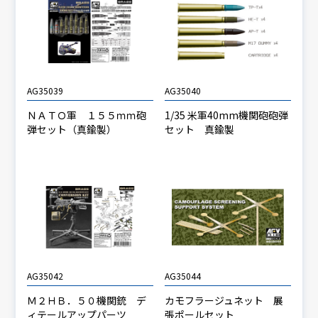
AG35039
AG35040
ＮＡＴＯ軍 １５５ｍｍ砲
1/35 米軍40mm機関砲砲弾
弾セット（真鍮製）
セット 真鍮製
AG35042
AG35044
Ｍ２ＨＢ．５０機関銃 デ
カモフラージュネット 展
ィテールアップパーツ
張ポールセット