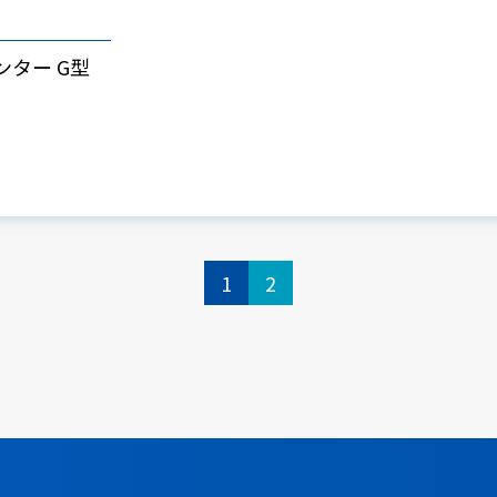
パンター G型
1
2