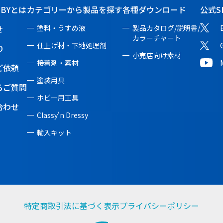
BBYとは
カテゴリーから製品を探す
各種ダウンロード
公式S
せ
塗料・うすめ液
製品カタログ/説明書/
カラーチャート
仕上げ材・下地処理剤
O
小売店向け素材
接着剤・素材
ご依頼
塗装用具
るご質問
ホビー用工具
合わせ
Classy'n Dressy
輸入キット
特定商取引法に基づく表示
プライバシーポリシー