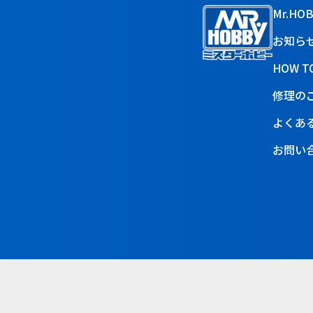
Mr.HO
お知ら
HOW T
修理の
よくあ
お問い