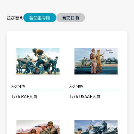
並び替え
製品番号順
発売日順
X-0747V
X-0748V
1/76 RAF人員
1/76 USAAF人員