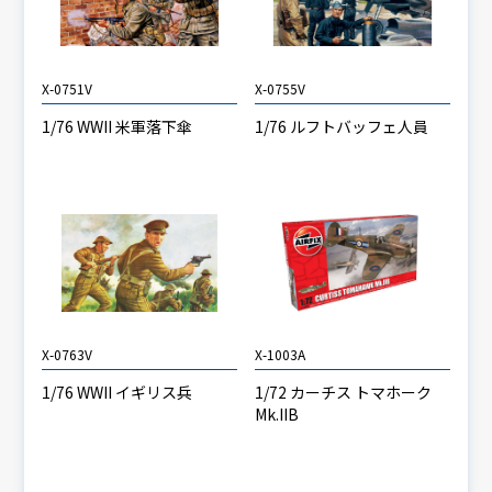
X-0751V
X-0755V
1/76 WWII 米軍落下傘
1/76 ルフトバッフェ人員
X-0763V
X-1003A
1/76 WWII イギリス兵
1/72 カーチス トマホーク
Mk.IIB