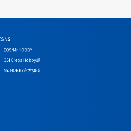
SNS
EOS/Mr.HOBBY
GSI Creos Hobby部
Mr. HOBBY官方頻道