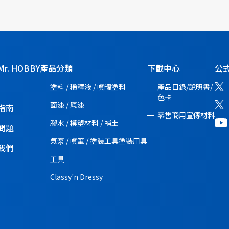
r. HOBBY
產品分類
下載中心
公式
塗料 / 稀釋液 / 噴罐塗料
產品目錄/說明書/
色卡
面漆 / 底漆
指南
零售商用宣傳材料
膠水 / 模塑材料 / 補土
問題
氣泵 / 噴筆 / 塗裝工具塗裝用具
我們
工具
Classy'n Dressy