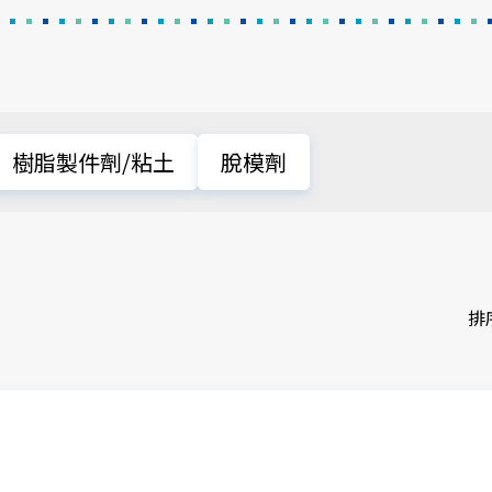
樹脂製件劑/粘土
脫模劑
排