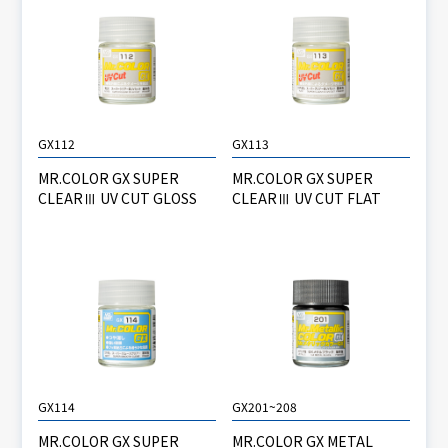
GX112
GX113
MR.COLOR GX SUPER
MR.COLOR GX SUPER
CLEARⅢ UV CUT GLOSS
CLEARⅢ UV CUT FLAT
GX114
GX201~208
MR.COLOR GX SUPER
MR.COLOR GX METAL