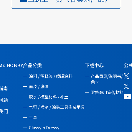
r. HOBBY
产品分类
下载中心
公式
涂料 / 稀释液 / 喷罐涂料
产品目录/说明书/
色卡
面漆 / 底漆
指南
零售商用宣传材料
胶水 / 模塑材料 / 补土
问题
气泵 / 喷笔 / 涂装工具塗装用具
我们
工具
Classy'n Dressy