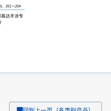
0、201～204
列高达手涂专
漆
回到上一页（各类别产品）