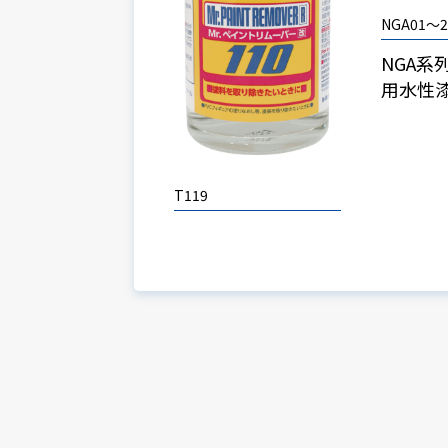
NGA01～2
NGA系
用水性
T119