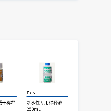
T315
缓干稀释
新水性专用稀释液
250mL