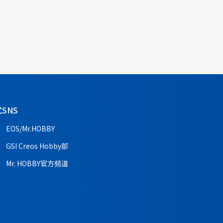
SNS
EOS/Mr.HOBBY
GSI Creos Hobby部
Mr. HOBBY官方频道