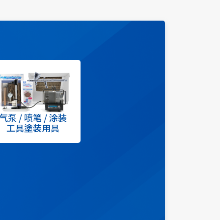
气泵 / 喷笔 / 涂装
工具塗装用具