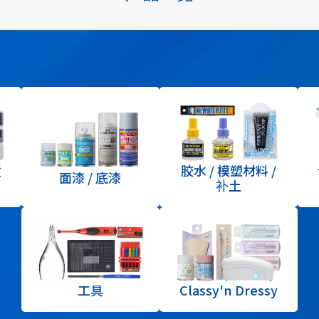
喷
胶水 / 模塑材料 /
面漆 / 底漆
补土
工具
Classy'n Dressy