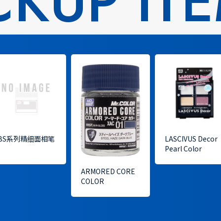
CKUP IT
BS系列精细面相笔
LASCIVUS Decor
Pearl Color
ARMORED CORE
COLOR