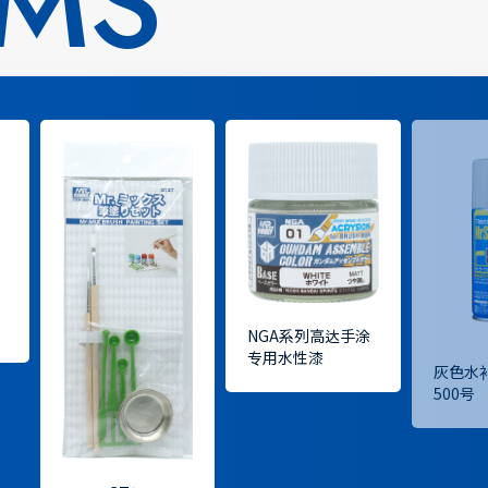
EMS
NGA系列高达手涂
专用水性漆
灰色水
500号