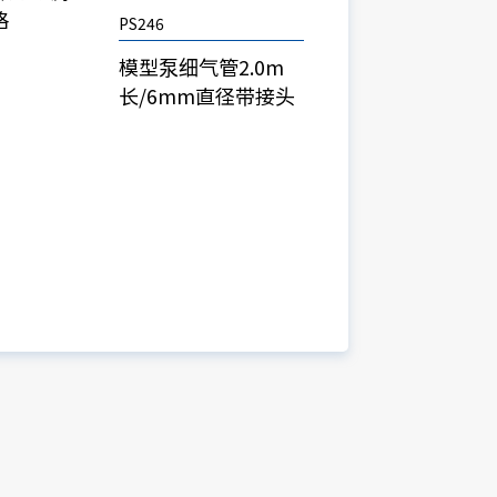
格
PS246
模型泵细气管2.0m
长/6mm直径带接头