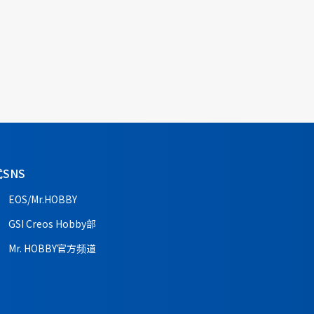
SNS
EOS/Mr.HOBBY
GSI Creos Hobby部
Mr. HOBBY官方频道