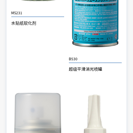
MS231
水贴纸软化剂
B530
超级平滑消光喷罐