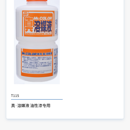
T115
真·溶媒液 油性漆专用