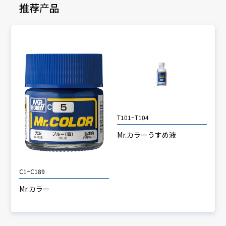
推荐产品
T101~T104
Mr.カラーうすめ液
C1~C189
Mr.カラー