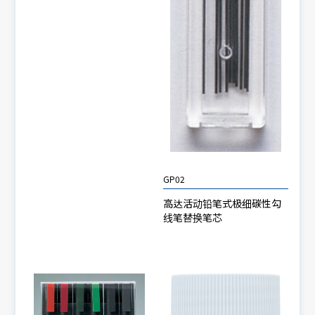
GP02
高达活动铅笔式极细碳性勾
线笔替换笔芯