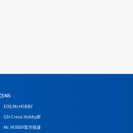
SNS
EOS/Mr.HOBBY
GSI Creos Hobby部
Mr. HOBBY官方频道