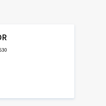
OR
530