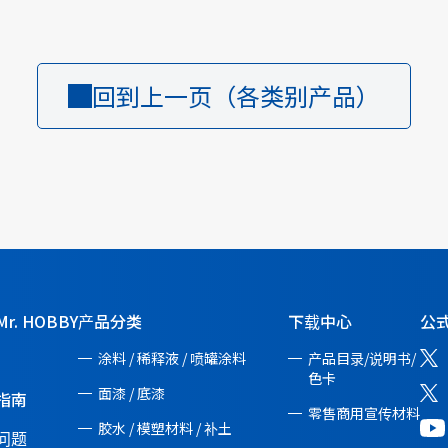
回到上一页（各类别产品）
r. HOBBY
产品分类
下载中心
公式
涂料 / 稀释液 / 喷罐涂料
产品目录/说明书/
色卡
面漆 / 底漆
指南
零售商用宣传材料
胶水 / 模塑材料 / 补土
问题