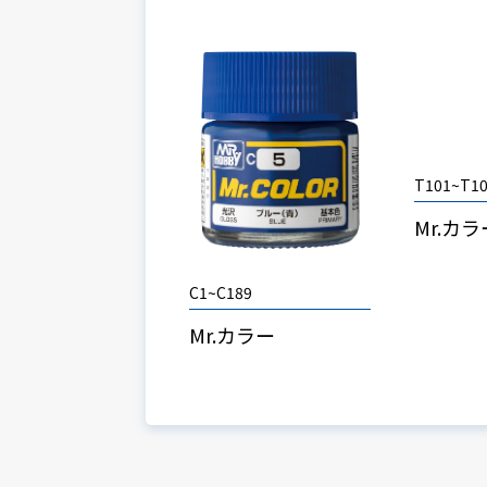
T101~T1
Mr.カ
C1~C189
Mr.カラー