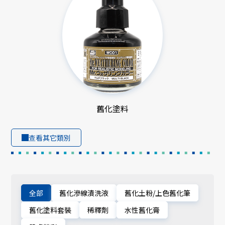
舊化塗料
查看其它類別
全部
舊化滲線漬洗液
舊化土粉/上色舊化筆
舊化塗料套裝
稀釋劑
水性舊化膏