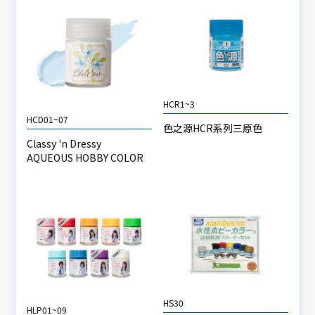
HCR1~3
HCD01~07
色之源HCR系列三原色
Classy 'n Dressy
AQUEOUS HOBBY COLOR
HS30
HLP01~09