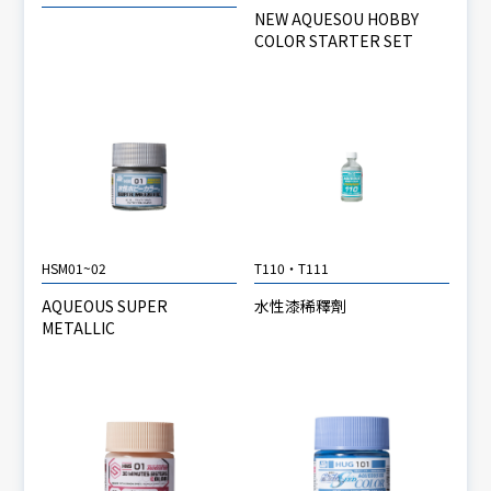
NEW AQUESOU HOBBY
COLOR STARTER SET
HSM01~02
T110・T111
AQUEOUS SUPER
水性漆稀釋劑
METALLIC