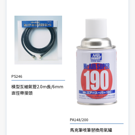
PS246
模型泵細氣管2.0m長/6mm
直徑帶接頭
PA148/200
馬克筆噴筆替換用氣罐