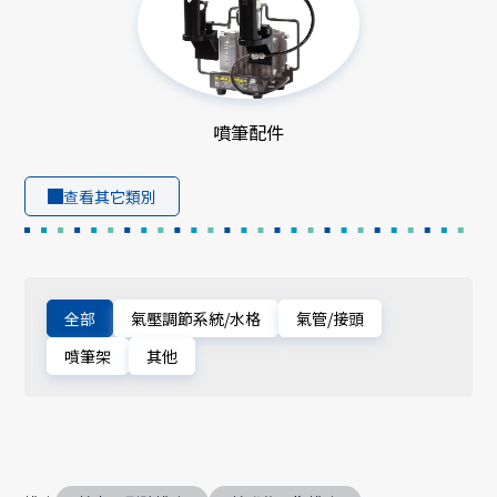
噴筆配件
查看其它類別
全部
氣壓調節系統/水格
氣管/接頭
噴筆架
其他