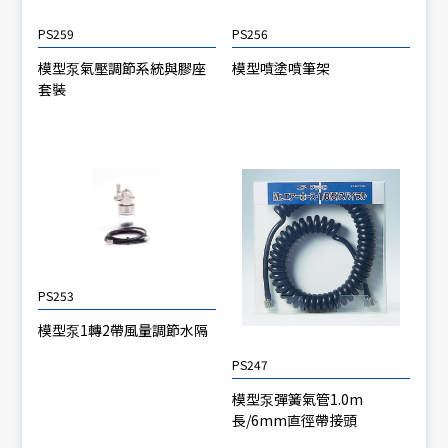
PS259
PS256
模型泵氣壓調節系統與膠座
模型噴塗噴筆架
套裝
PS253
模型泵1轉2帶風量調節水隔
PS247
模型泵彈簧氣管1.0m
長/6mm直徑帶接頭