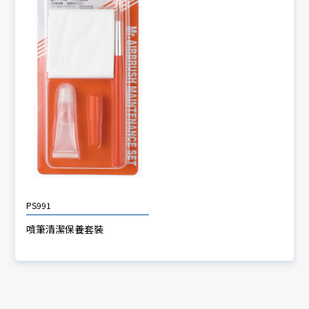
PS991
噴筆清潔保養套裝