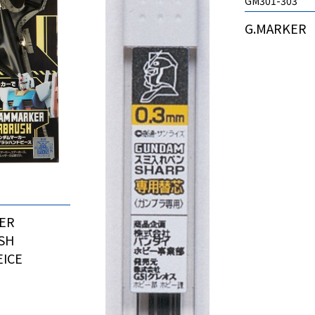
GM301-303
G.MARKER
ER
SH
ICE