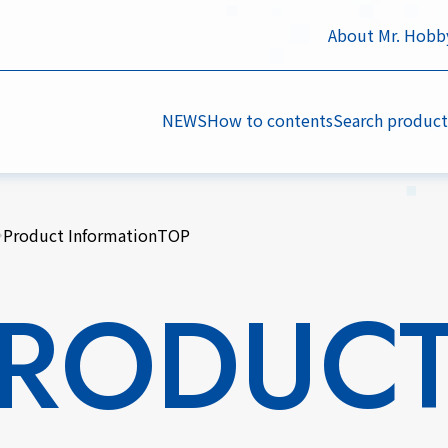
About Mr. Hobb
NEWS
How to contents
Search product
Product InformationTOP
RODUC