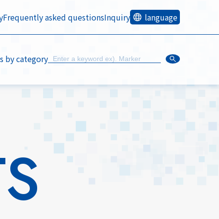
y
Frequently asked questions
Inquiry
language
s by category
TS