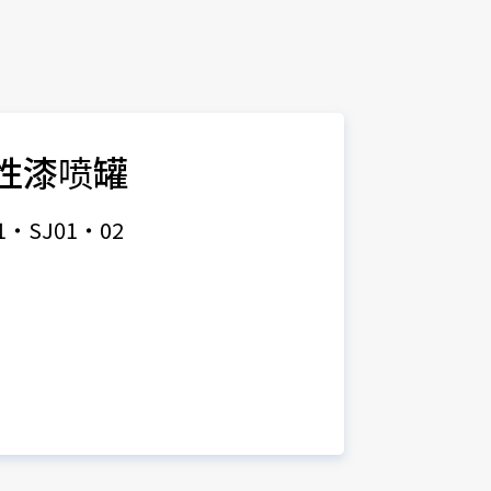
性漆喷罐
1・SJ01・02