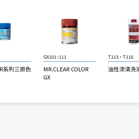
GX101~111
T113・T116
CR系列三原色
MR.CLEAR COLOR
油性漆清洗
GX