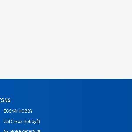
SNS
EOS/Mr.HOBBY
GSI Creos Hobby部
Mr. HOBBY官方频道