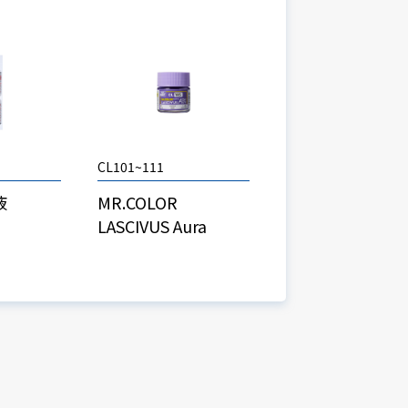
CL101~111
液
MR.COLOR
LASCIVUS Aura