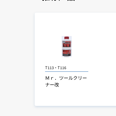
T113・T116
Ｍｒ．ツールクリー
ナー改