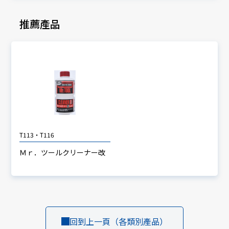
推薦產品
T113・T116
Ｍｒ．ツールクリーナー改
回到上一頁（各類別產品）