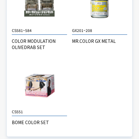
CS581~584
GX201~208
COLOR MODULATION
MR.COLOR GX METAL
OLIVEDRAB SET
CS551
BOME COLOR SET