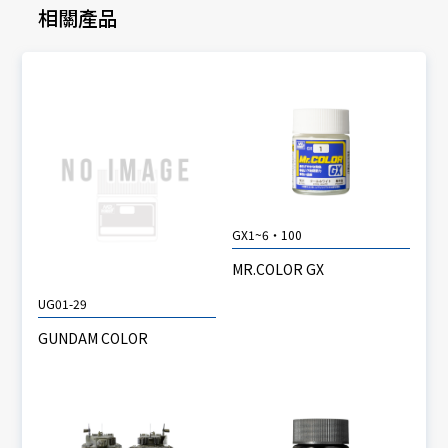
相關產品
GX1~6・100
MR.COLOR GX
UG01-29
GUNDAM COLOR