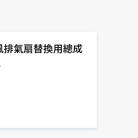
抽風排氣扇替換用總成
S