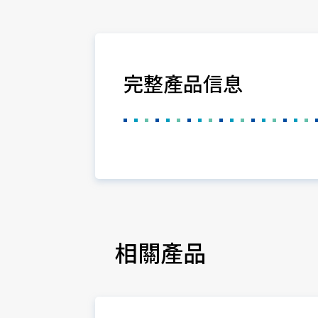
完整產品信息
相關產品