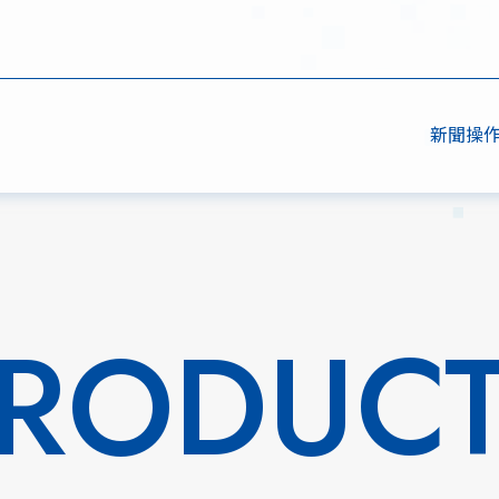
新聞
操
RODUC