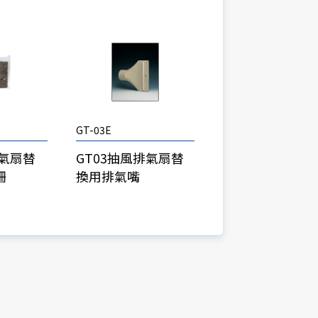
GT-03E
排氣扇替
GT03抽風排氣扇替
柵
換用排氣嘴