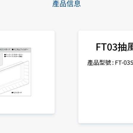
產品信息
FT03
產品型號 : FT-03