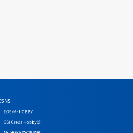
SNS
EOS/Mr.HOBBY
GSI Creos Hobby部
Mr. HOBBY官方頻道