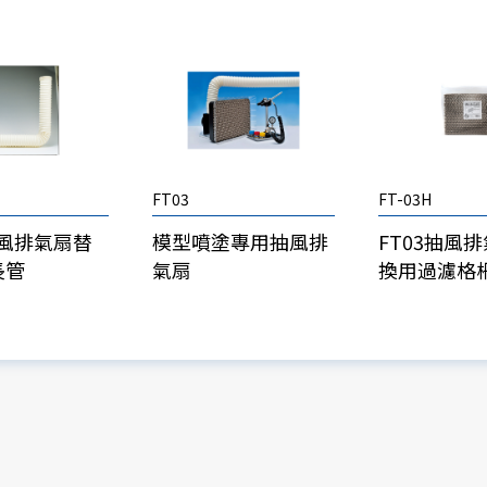
FT03
FT-03H
抽風排氣扇替
模型噴塗專用抽風排
FT03抽風
長管
氣扇
換用過濾格