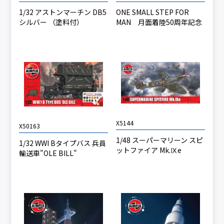
1/32 アストンマーチン DB5
ONE SMALL STEP FOR
シルバー （塗料付）
MAN 月面着陸50周年記念
X5144
X50163
1/48 スーパーマリーン スピ
1/32 WWI Bタイプバス 兵員
ットファイア Mk.Ⅸe
輸送車"OLE BILL"