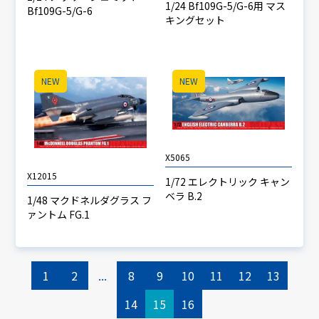
1/24 Bf109G-5/G-6用 マス
Bf109G-5/G-6
キングセット
NEW
NEW
X5065
X12015
1/72 エレクトリック キャン
ベラ B.2
1/48 マクドネルダグラス フ
ァントム FG.1
1
2
...
8
9
10
11
12
13
14
15
16