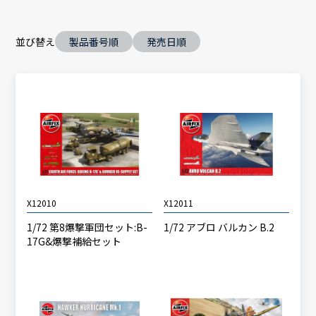
並び替え
製品番号順
発売日順
X12010
X12011
1/72 第8爆撃軍団セット:B-
1/72 アブロ バルカン B.2
17G&爆撃補給セット