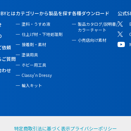
BBYとは
カテゴリーから製品を探す
各種ダウンロード
公式S
せ
塗料・うすめ液
製品カタログ/説明書/
カラーチャート
仕上げ材・下地処理剤
O
小売店向け素材
接着剤・素材
ご依頼
塗装用具
るご質問
ホビー用工具
合わせ
Classy'n Dressy
輸入キット
特定商取引法に基づく表示
プライバシーポリシー