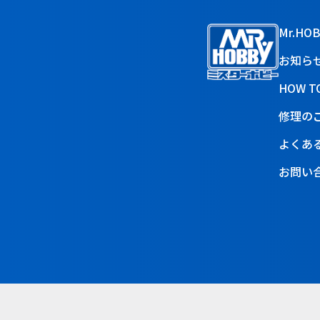
Mr.HO
お知ら
HOW T
修理の
よくあ
お問い