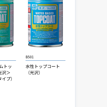
B501
アムトッ
水性トップコート
光沢＞
（光沢）
タイプ）