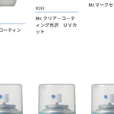
Mr.マーク
R193
Mr. クリア－コ－テ
ィング光沢 ＵＶカ
イコーティン
ット