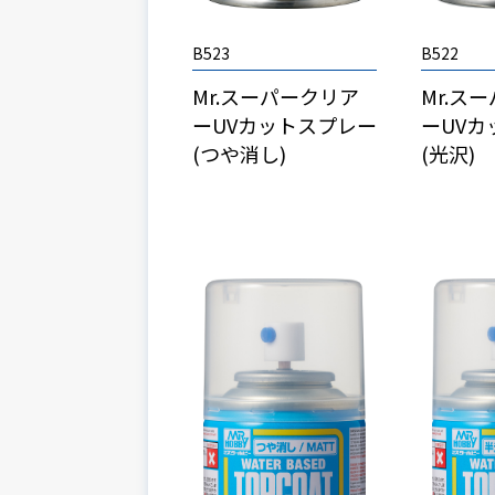
B523
B522
Mr.スーパークリア
Mr.ス
ーUVカットスプレー
ーUV
(つや消し)
(光沢)