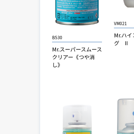
VM021
Mr.ハ
B530
グ II
Mr.スーパースムース
クリアー《つや消
し》