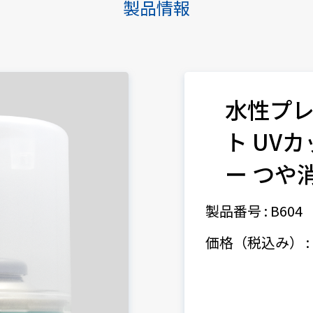
製品情報
水性プ
ト UV
ー つや
製品番号 : B604
価格（税込み） : 1