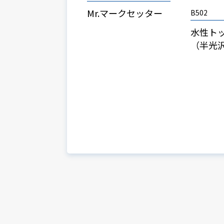
Mr.マークセッター
B502
水性ト
（半光