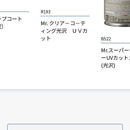
R193
ップコート
Mr. クリア－コ－テ
沢）
ィング光沢 ＵＶカ
ット
B522
Mr.スーパ
ーUVカット
(光沢)