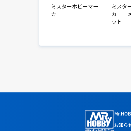
ミスターホビーマー
ミスタ
カー
カー 
ット
Mr.HO
お知ら