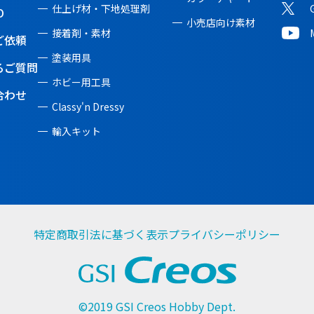
仕上げ材・下地処理剤
O
小売店向け素材
接着剤・素材
ご依頼
塗装用具
るご質問
ホビー用工具
合わせ
Classy'n Dressy
輸入キット
特定商取引法に基づく表示
プライバシーポリシー
©2019 GSI Creos Hobby Dept.