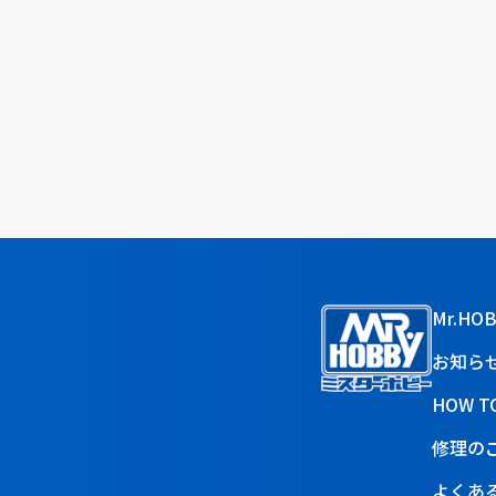
Mr.HO
お知ら
HOW T
修理の
よくあ