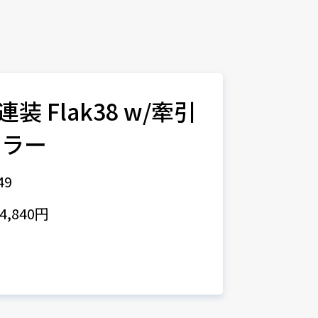
連装 Flak38 w/牽引
ーラー
49
,840円