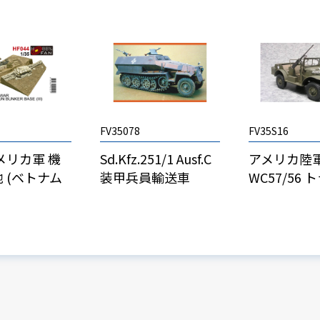
FV35078
FV35S16
アメリカ軍 機
Sd.Kfz.251/1 Ausf.C
アメリカ陸軍 
 (ベトナム
装甲兵員輸送車
WC57/56 