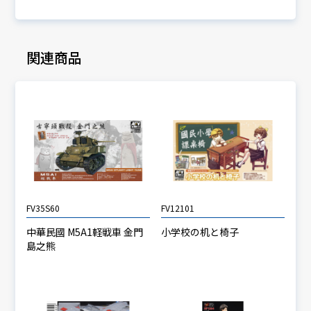
関連商品
FV35S60
FV12101
中華民國 M5A1軽戦車 金門
小学校の机と椅子
島之熊