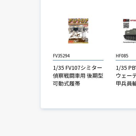
FV35294
HF085
1/35 FV107シミター
1/35 PB
偵察戦闘車用 後期型
ウェーデ
可動式履帯
甲兵員