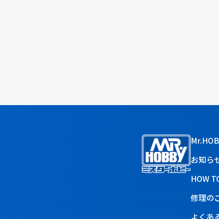
Mr.HO
お知ら
HOW T
修理の
よくあ