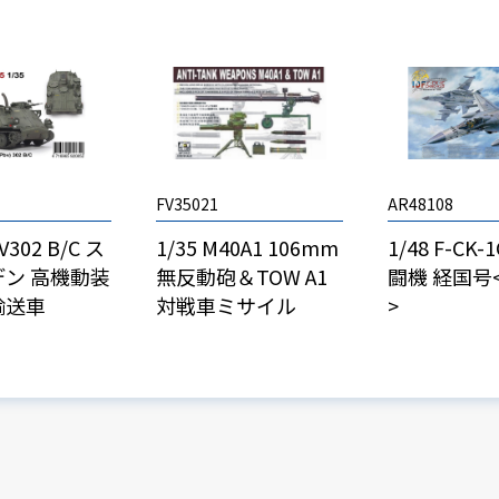
FV35021
AR48108
V302 B/C ス
1/35 M40A1 106mm
1/48 F-CK
ン 高機動装
無反動砲＆TOW A1
闘機 経国号
輸送車
対戦車ミサイル
>