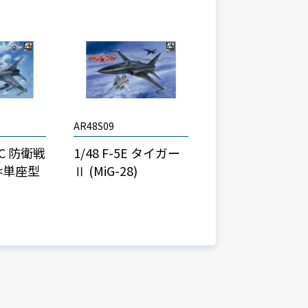
AR48S09
-1C 防衛戦
1/48 F-5E タイガー
<単座型
Ⅱ (MiG-28)