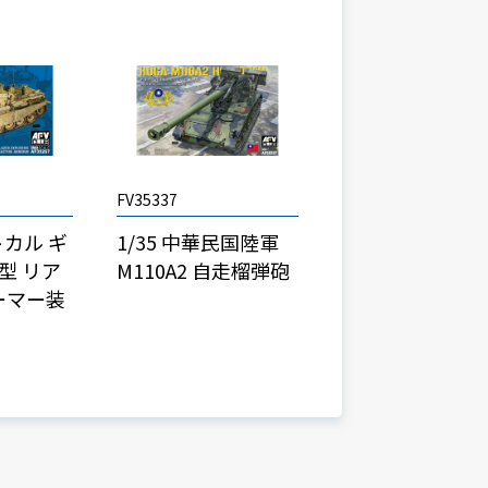
FV35337
トカル ギ
1/35 中華民国陸軍
年型 リア
M110A2 自走榴弾砲
ーマー装