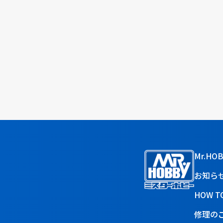
Mr.HO
お知ら
HOW T
修理の