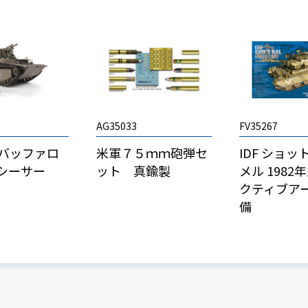
AG35033
FV35267
4＆バッファロ
米軍７５ｍｍ砲弾セ
IDF ショッ
シーサー
ット 真鍮製
メル 1982
クティブア
備