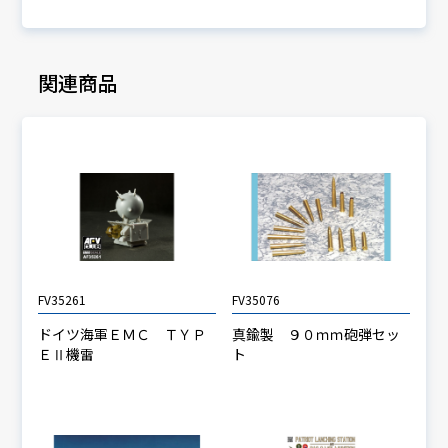
関連商品
FV35261
FV35076
ドイツ海軍ＥＭＣ ＴＹＰ
真鍮製 ９０ｍｍ砲弾セッ
ＥⅡ機雷
ト