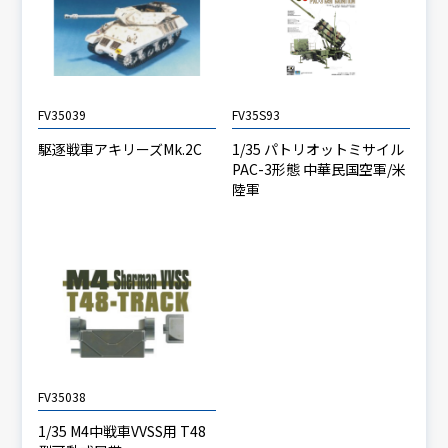
FV35039
FV35S93
駆逐戦車アキリーズMk.2C
1/35 パトリオットミサイル
PAC-3形態 中華民国空軍/米
陸軍
FV35038
1/35 M4中戦車VVSS用 T48