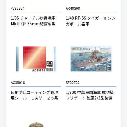
FV35S54
AR48S08
1/35 チャーチル歩兵戦車
1/48 RF-5S タイガーⅡ シン
Mk.III QF 75mm砲搭載型
ガポール空軍
AC35018
SE00702
反射防止コーティング表現
1/700 中華民国海軍 成功級
用シール ＬＡＶ－２５系
フリゲート 雄風2/3型装備