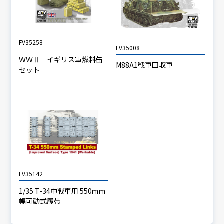
FV35258
FV35008
ＷＷⅡ イギリス軍燃料缶
M88A1戦車回収車
セット
FV35142
1/35 T-34中戦車用 550ｍｍ
幅可動式履帯