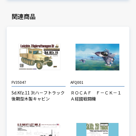
関連商品
FV35047
AFQ001
Sd.Kfz.11 3tハ－フトラック
ＲＯＣＡＦ Ｆ－ＣＫ－１
後期型木製キャビン
Ａ経國戦闘機