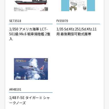
SE73518
FV35070
1/350 アメリカ海軍 LCT-
1/35 Sd.Kfz.251/Sd.Kfz.11
501級 Mk.6 戦車揚陸艦 2隻
用 最後期型可動式履帯
入
AR48101
1/48 F-5E タイガーⅡ シャ
ークノーズ