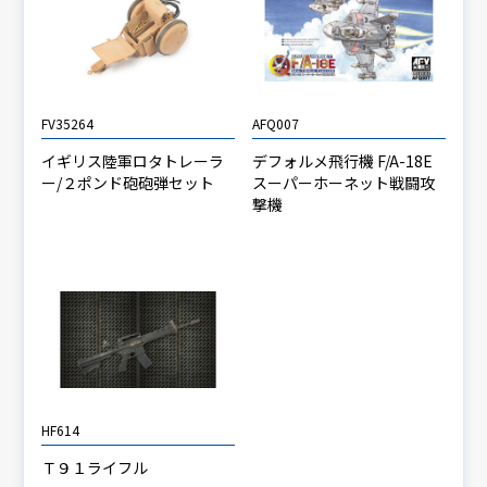
FV35264
AFQ007
イギリス陸軍ロタトレーラ
デフォルメ飛行機 F/A-18E
ー/２ポンド砲砲弾セット
スーパーホーネット戦闘攻
撃機
HF614
Ｔ９１ライフル