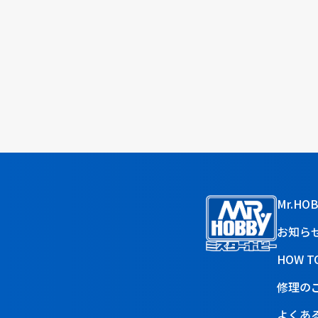
Mr.HO
お知ら
HOW T
修理の
よくあ