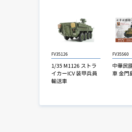
FV35126
FV35S60
1/35 M1126 ストラ
中華民國
イカーICV 装甲兵員
車 金門
輸送車