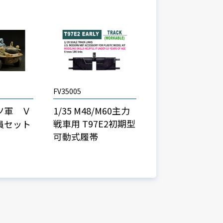
FV35005
ツ軍 Ｖ
1/35 M48/M60主力
戦車用 T97E2初期型
員セット
可動式履帯