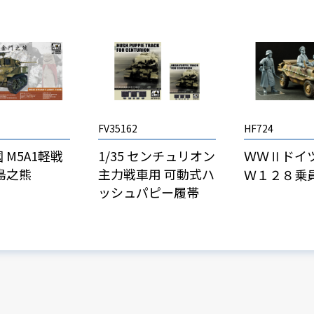
FV35162
HF724
 M5A1軽戦
1/35 センチュリオン
ＷＷⅡドイ
島之熊
主力戦車用 可動式ハ
Ｗ１２８乗
ッシュパピー履帯