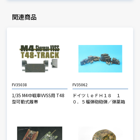
関連商品
FV35038
FV35062
1/35 M4中戦車VVSS用 T48
ドイツｌｅＦＨ１８ １
型可動式履帯
０．５榴弾砲砲弾／弾薬箱