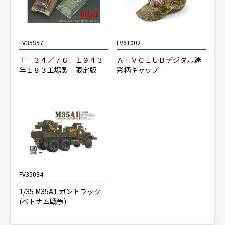
FV35S57
FV61002
Ｔ－３４／７６ １９４３
ＡＦＶＣＬＵＢデジタル迷
年１８３工場製 限定版
彩柄キャップ
FV35034
1/35 M35A1 ガントラック
(ベトナム戦争)