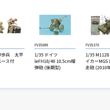
FV35089
FV35370
隊歩兵 太平
1/35 ドイツ
1/35 M112
ベース付
leFH18/40 10.5cm榴
イカーMGS
弾砲 (後期型)
走砲 (201