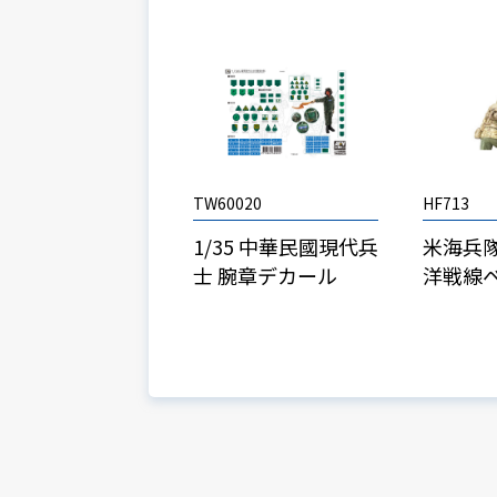
TW60020
HF713
1/35 中華民國現代兵
米海兵
士 腕章デカール
洋戦線