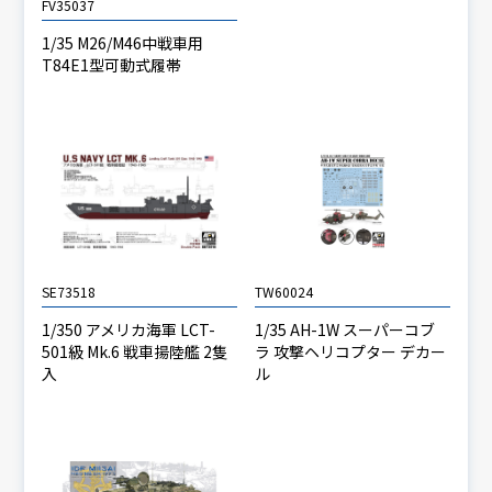
FV35037
1/35 M26/M46中戦車用
T84E1型可動式履帯
SE73518
TW60024
1/350 アメリカ海軍 LCT-
1/35 AH-1W スーパーコブ
501級 Mk.6 戦車揚陸艦 2隻
ラ 攻撃ヘリコプター デカー
入
ル