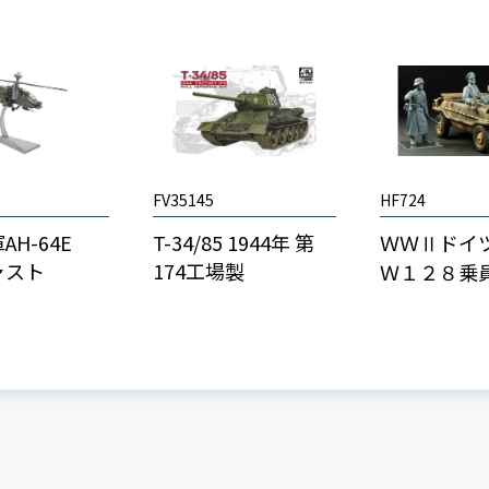
FV35145
HF724
AH-64E
T-34/85 1944年 第
ＷＷⅡドイ
ャスト
174工場製
Ｗ１２８乗