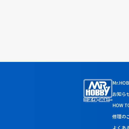
Mr.HO
お知ら
HOW T
修理の
よくあ