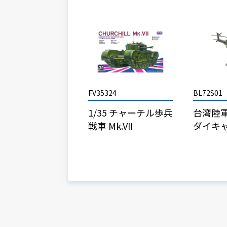
FV35324
BL72S01
1/35 チャーチル歩兵
台湾陸軍
戦車 Mk.VII
ダイキ