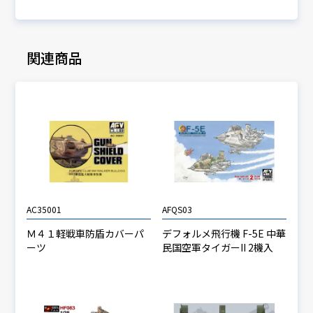
関連商品
AC35001
AFQS03
Ｍ４１軽戦車防盾カバーパ
デフォルメ飛行機 F-5E 中華
ーツ
民国空軍タイガーII 2機入