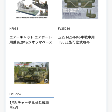
HF083
FV35036
エアーキャット エアボート
1/35 M26/M46中戦車用
用乗員2体&ジオラマベース
T80E1型可動式履帯
FV35S52
1/35 チャーチル歩兵戦車
Mk.VI