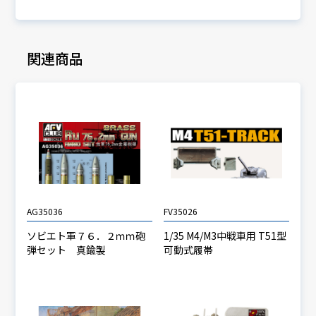
関連商品
AG35036
FV35026
ソビエト軍７６．２ｍｍ砲
1/35 M4/M3中戦車用 T51型
弾セット 真鍮製
可動式履帯