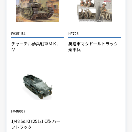
FV35154
HF726
チャーチル歩兵戦車ＭＫ．
英陸軍マタドールトラック
Ⅳ
乗車兵
FV48007
1/48 Sd.Kfz251/1 C型 ハー
フトラック