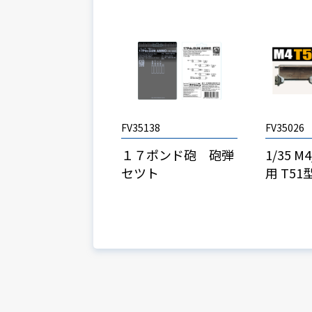
FV35138
FV35026
１７ポンド砲 砲弾
1/35 
セツト
用 T5