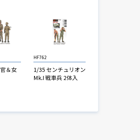
HF762
揮官＆女
1/35 センチュリオン
Mk.I 戦車兵 2体入