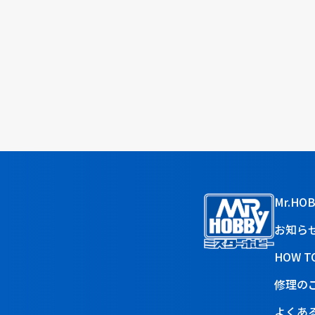
Mr.HO
お知ら
HOW T
修理の
よくあ