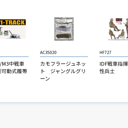
AC35020
HF727
M4/M3中戦車
カモフラージュネッ
IDF戦車指
1型可動式履帯
ト ジャングルグリ
性兵士
ーン